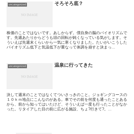
そろそろ底？
uncategorized
株価のことではないです。あしからず。僕自身の脳のバイオリズムで
す。先週あたりからどうも頭の回転が鈍くなっている気がします。そ
ういえば先週末くらいから一気に寒くなりました。たいがいこうした
バイオリズム低下と気温低下が重なって体調を崩すと決まっ...
温泉に行ってきた
uncategorized
決して週末のことではなくてついさっきのこと。ジョギングコースの
１０ｋｍ地点にこんなのがある。車でその前を何度も通ったことある
から、前から知ってはいたけど、そういえば一度も行ったことがなか
った。リタイアした目の前に広がる施設、ちょ?行きて?。...