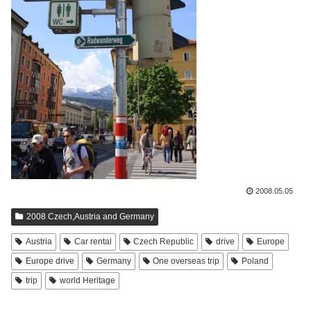
2008.05.05
2008 Czech,Austria and Germany
Austria
Car rental
Czech Republic
drive
Europe
Europe drive
Germany
One overseas trip
Poland
trip
world Heritage