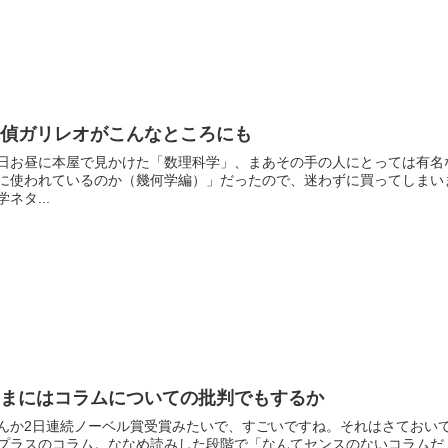
探偵ガリレオがこんなところにも
日お昼に本屋で見かけた「数理科学」、まあその手の人にとっては有名
に使われているのか（幾何学編）」だったので、迷わずに買ってしまい
学ネタ...
たまにはコラムについての批判でもするか
んか2日連続ノーベル賞受賞みたいで、すごいですね。それはさておい
プラスのコラム。ななめ読みした段階で「なんてセンスのないコラムだ