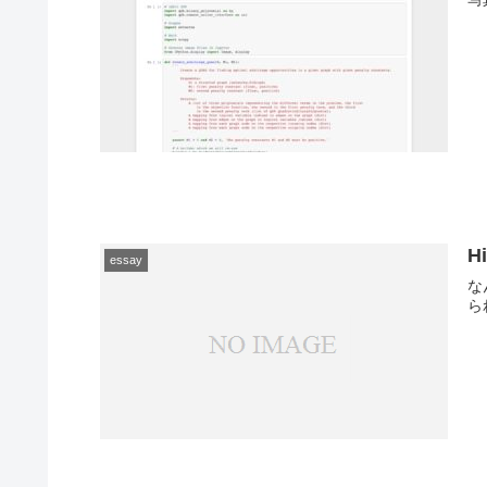
H
essay
な
ら