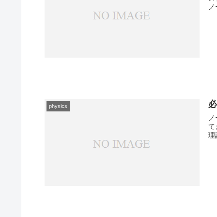
ノ
physics
ノ
て
理論