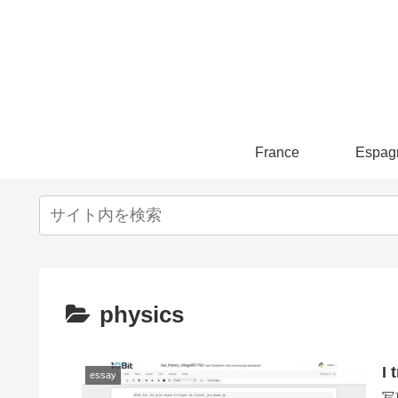
France
Espag
physics
I 
essay
写真