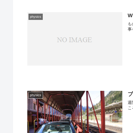
W
physics
も
事
physics
週
こ