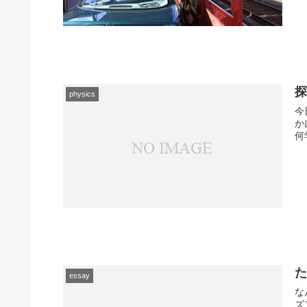
physics
今
か
何
essay
な
ズ