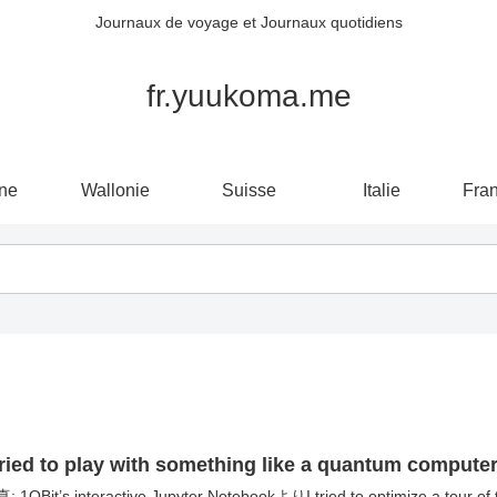
Journaux de voyage et Journaux quotidiens
fr.yuukoma.me
ne
Wallonie
Suisse
Italie
Fra
tried to play with something like a quantum computer
: 1QBit’s interactive Jupyter NotebookよりI tried to optimize a tour of th