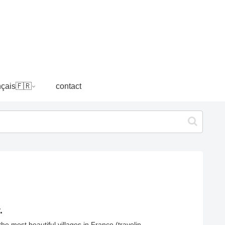
nçais🇫🇷
contact
.
e most beautiful villages in France (travelin...