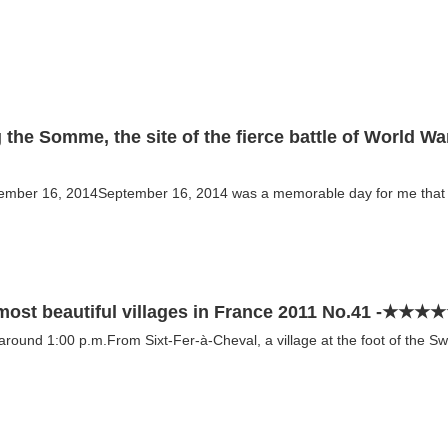
g the Somme, the site of the fierce battle of World W
ember 16, 2014September 16, 2014 was a memorable day for me that I w
e most beautiful villages in France 2011 No.41 -★★★
, around 1:00 p.m.From Sixt-Fer-à-Cheval, a village at the foot of the Sw