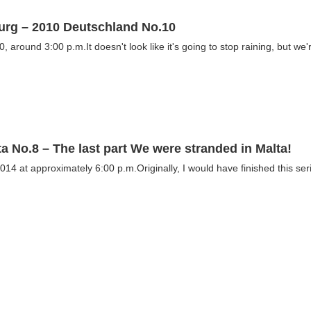
urg – 2010 Deutschland No.10
0, around 3:00 p.m.It doesn't look like it's going to stop raining, but we'
ta No.8 – The last part We were stranded in Malta!
14 at approximately 6:00 p.m.Originally, I would have finished this serie