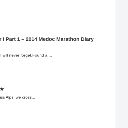
ar I Part 1 – 2014 Medoc Marathon Diary
ill never forget.Found a ...
★★
iss Alps, we cross...