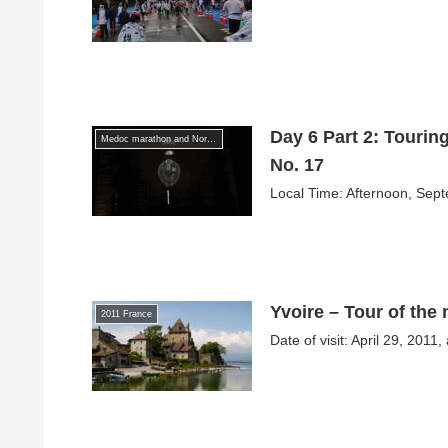
Day 6 Part 2: Tourin
Medoc marathon and North French trip in September 2014
No. 17
Local Time: Afternoon, Sept
Yvoire – Tour of th
2011 France
Date of visit: April 29, 2011