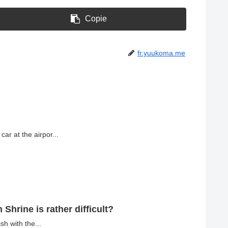
Copie
fr.yuukoma.me
car at the airpor...
hrine is rather difficult?
ish with the...