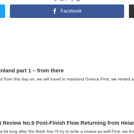
Facebook
inland part 1 – from there
ut from this day on, we will travel to mainland Greece.First, we rented a 
Review No.9 Post-Finish Flow Returning from Heian S
it long after the finish line.I'll try to write a review as well.First, we fin