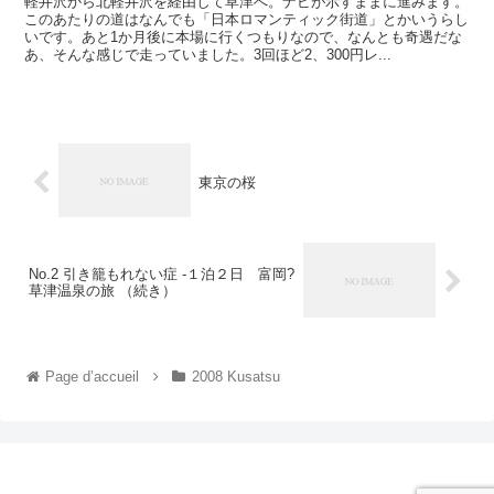
軽井沢から北軽井沢を経由して草津へ。ナビが示すままに進みます。
このあたりの道はなんでも「日本ロマンティック街道」とかいうらし
いです。あと1か月後に本場に行くつもりなので、なんとも奇遇だな
あ、そんな感じで走っていました。3回ほど2、300円レ...
東京の桜
No.2 引き籠もれない症 -１泊２日 富岡?
草津温泉の旅 （続き）
Page d’accueil
2008 Kusatsu