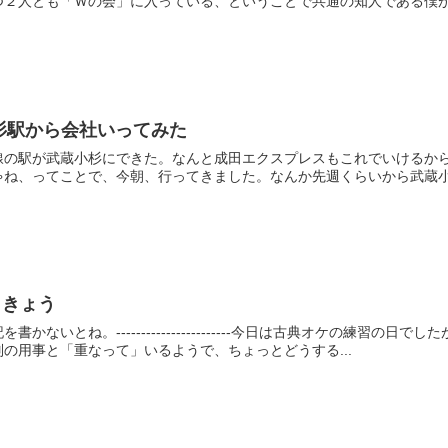
２人とも「Ｗの会」に入っている、ということで共通の知人である僕がま
杉駅から会社いってみた
線の駅が武蔵小杉にできた。なんと成田エクスプレスもこれでいけるか
ね、ってことで、今朝、行ってきました。なんか先週くらいから武蔵小杉
 きょう
かないとね。-----------------------今日は古典オケの練習
の用事と「重なって」いるようで、ちょっとどうする...