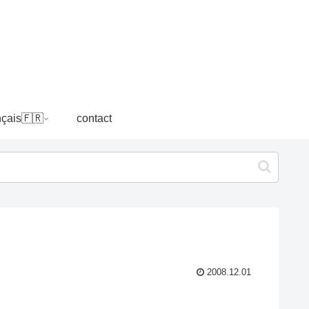
nçais🇫🇷
contact
2008.12.01