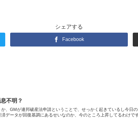
シェアする
Facebook
消息不明？
うか、GMが連邦破産法申請ということで、せっかく起きているし今日
済データが回復基調にあるせいなのか、今のところ上昇してるわけです。