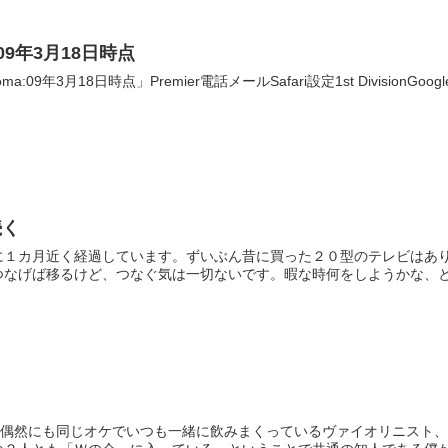
ue:09年3月18日時点
ukoma:09年3月18日時点」Premier電話メールSafari設定1st DivisionGoogl
続く
に１カ月近く経過しています。ずいぶん昔に買った２０型のテレビはあ
なげば移るけど、つなぐ気は一切ないです。暇な時何をしようかな、と考
、偶然にも同じオケでいつも一緒に飲みまくっているヴァイオリニスト