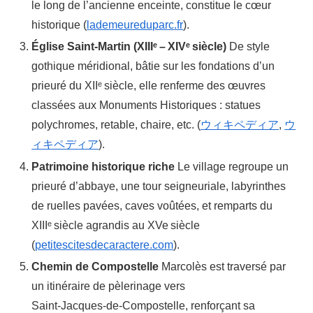
le long de l’ancienne enceinte, constitue le cœur
historique (
lademeureduparc.fr
).
Église Saint‑Martin (XIIIᵉ – XIVᵉ siècle)
De style
gothique méridional, bâtie sur les fondations d’un
prieuré du XIIᵉ siècle, elle renferme des œuvres
classées aux Monuments Historiques : statues
polychromes, retable, chaire, etc. (
ウィキペディア
,
ウ
ィキペディア
).
Patrimoine historique riche
Le village regroupe un
prieuré d’abbaye, une tour seigneuriale, labyrinthes
de ruelles pavées, caves voûtées, et remparts du
XIIIᵉ siècle agrandis au XVe siècle
(
petitescitesdecaractere.com
).
Chemin de Compostelle
Marcolès est traversé par
un itinéraire de pèlerinage vers
Saint‑Jacques‑de‑Compostelle, renforçant sa