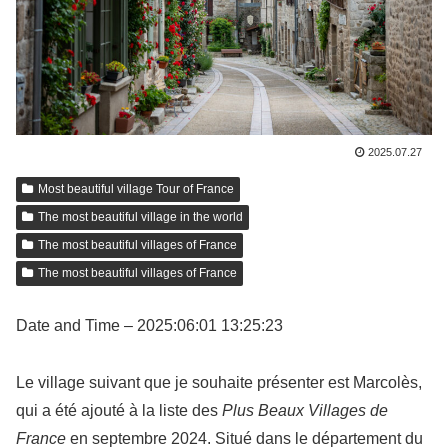
2025.07.27
Most beautiful village Tour of France
The most beautiful village in the world
The most beautiful villages of France
The most beautiful villages of France
Date and Time – 2025:06:01 13:25:23
Le village suivant que je souhaite présenter est Marcolès,
qui a été ajouté à la liste des
Plus Beaux Villages de
France
en septembre 2024. Situé dans le département du