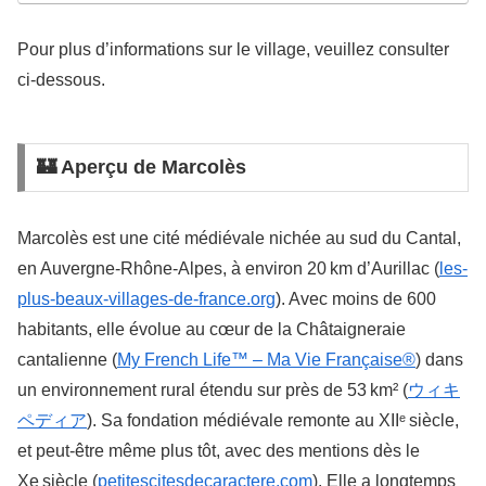
Pour plus d’informations sur le village, veuillez consulter
ci-dessous.
🏰 Aperçu de Marcolès
Marcolès est une cité médiévale nichée au sud du Cantal,
en Auvergne-Rhône‑Alpes, à environ 20 km d’Aurillac (
les-
plus-beaux-villages-de-france.org
). Avec moins de 600
habitants, elle évolue au cœur de la Châtaigneraie
cantalienne (
My French Life™ – Ma Vie Française®
) dans
un environnement rural étendu sur près de 53 km² (
ウィキ
ペディア
). Sa fondation médiévale remonte au XIIᵉ siècle,
et peut-être même plus tôt, avec des mentions dès le
Xe siècle (
petitescitesdecaractere.com
). Elle a longtemps