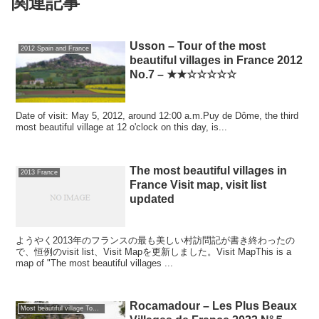
関連記事
Usson – Tour of the most
2012 Spain and France
beautiful villages in France 2012
No.7 – ★★☆☆☆☆☆
Date of visit: May 5, 2012, around 12:00 a.m.Puy de Dôme, the third
most beautiful village at 12 o'clock on this day, is...
The most beautiful villages in
2013 France
France Visit map, visit list
updated
ようやく2013年のフランスの最も美しい村訪問記が書き終わったの
で、恒例のvisit list、Visit Mapを更新しました。Visit MapThis is a
map of "The most beautiful villages ...
Rocamadour – Les Plus Beaux
Most beautiful village Tour of France