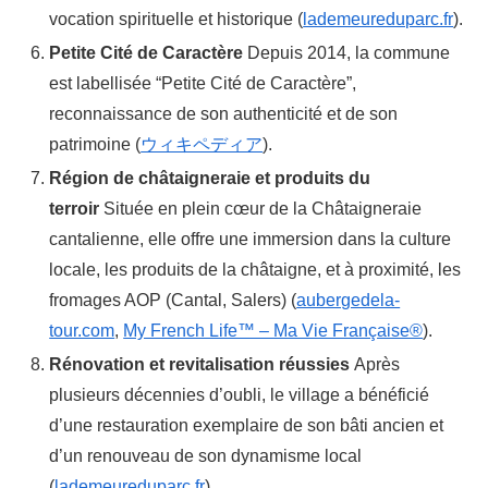
vocation spirituelle et historique (
lademeureduparc.fr
).
Petite Cité de Caractère
Depuis 2014, la commune
est labellisée “Petite Cité de Caractère”,
reconnaissance de son authenticité et de son
patrimoine (
ウィキペディア
).
Région de châtaigneraie et produits du
terroir
Située en plein cœur de la Châtaigneraie
cantalienne, elle offre une immersion dans la culture
locale, les produits de la châtaigne, et à proximité, les
fromages AOP (Cantal, Salers) (
aubergedela-
tour.com
,
My French Life™ – Ma Vie Française®
).
Rénovation et revitalisation réussies
Après
plusieurs décennies d’oubli, le village a bénéficié
d’une restauration exemplaire de son bâti ancien et
d’un renouveau de son dynamisme local
(
lademeureduparc.fr
).