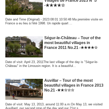
Villages de France 2023 N°５
-★★★★☆
Date and Time (Original) - 2023:08:01 10:50:48 Ma première visite en
France a eu lieu à l'été 1998. Un rapide quart ...
Ségur-le-Château – Tour of the
2011 France
most beautiful villages in
France 2011 No.21 -★★★★☆
Date of visit: April 23, 2011The last village of the day is "Ségur-le-
Château" in the Limousin region. It is a beautiful...
Auvillar – Tour of the most
2013 France
beautiful villages in France 2013
No.21 -★★☆☆☆
Date of visit: May 13, 2013, around 11:00 a.m.On May 13, we visited
Auvillard, our second stop of the day and our 21st s...