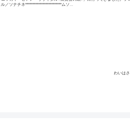
*************************ムソ...
わいはさ