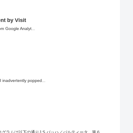
nt by Visit
rom Google Analyt...
I inadvertently popped...
グラムは以下の通りJ.S.バッハ／パルティータ 第６