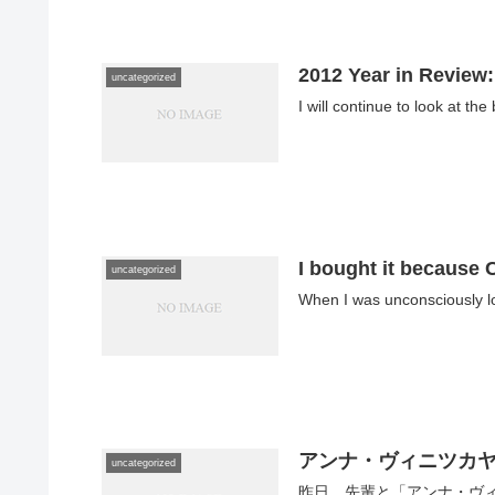
2012 Year in Review:
uncategorized
I will continue to look at th
I bought it because 
uncategorized
When I was unconsciously loo
アンナ・ヴィニツカヤ
uncategorized
昨日、先輩と「アンナ・ヴィ