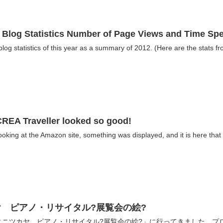
 Blog Statistics Number of Page Views and Time Spe
e blog statistics of this year as a summary of 2012. (Here are the stats f
CREA Traveller looked so good!
king at the Amazon site, something was displayed, and it is here that 
 ピアノ・リサイタル?展覧会の絵?
ニツカヤ ピアノ・リサイタル?展覧会の絵?」に行ってきました。プロ